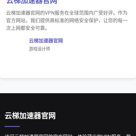
云梯加速器官网
云梯加速器官网的VPN服务在全球范围内广受好评。作为
官方网站，我们提供高标准的网络安全保护，让您的每一
次上网都安全可靠。
云梯加速器官网
游戏设计师
云梯加速器官网