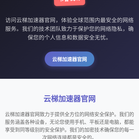
访问云梯加速器官网，体验全球范围内最安全的网络
服务。我们的技术团队致力于保护您的网络隐私，确
保您的个人信息和数据安全无忧。
云梯加速器官网
云梯加速器官网
云梯加速器官网致力于提供全方位的网络安全保护。我们的
服务涵盖各种设备，无论您使用手机、平板还是电脑，都能
享受到同等级别的安全保护。我们的加密技术确保您的每一
次网络连接都是安全的。