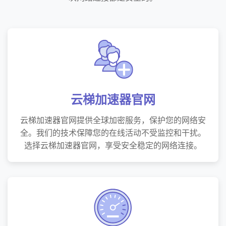
云梯加速器官网
云梯加速器官网提供全球加密服务，保护您的网络安
全。我们的技术保障您的在线活动不受监控和干扰。
选择云梯加速器官网，享受安全稳定的网络连接。