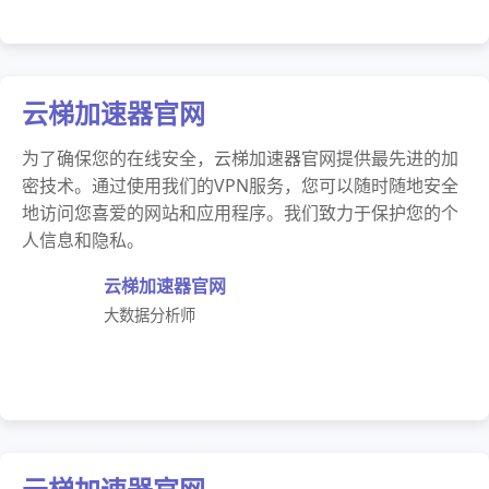
云梯加速器官网
为了确保您的在线安全，云梯加速器官网提供最先进的加
密技术。通过使用我们的VPN服务，您可以随时随地安全
地访问您喜爱的网站和应用程序。我们致力于保护您的个
人信息和隐私。
云梯加速器官网
大数据分析师