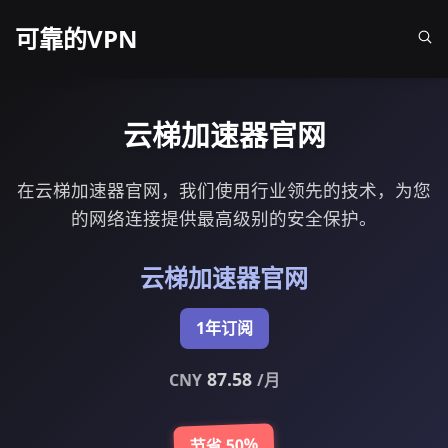
可靠的VPN
云梯加速器官网
在云梯加速器官网，我们使用行业领先的技术，为您
的网络连接提供最高级别的安全保护。
云梯加速器官网
1年订阅
87.58
CNY
/月
节省 50%