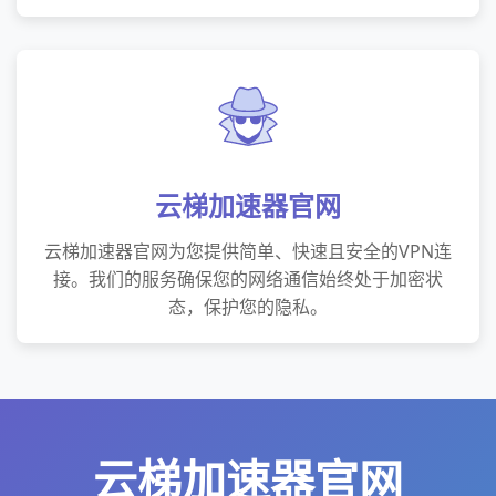
云梯加速器官网
云梯加速器官网为您提供简单、快速且安全的VPN连
接。我们的服务确保您的网络通信始终处于加密状
态，保护您的隐私。
云梯加速器官网